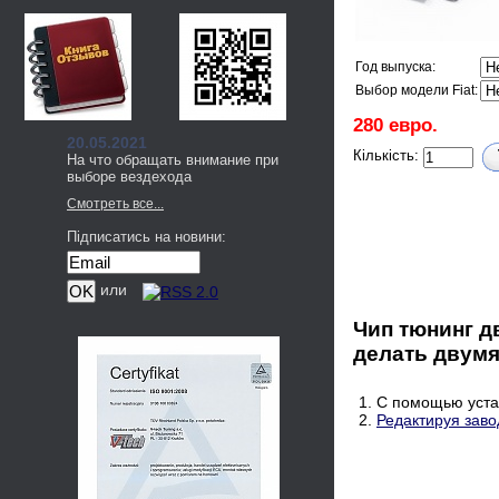
Год выпуска:
Выбор модели Fiat:
280 евро.
20.05.2021
Кількість:
На что обращать внимание при
выборе вездехода
Смотреть все...
Підписатись на новини:
или
Чип тюнинг д
делать двумя
1. С помощью уста
2.
Редактируя заво