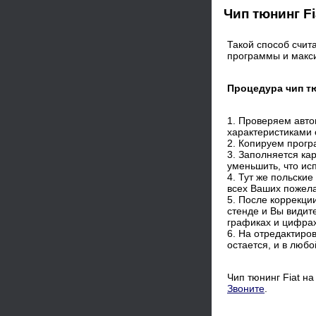
Чип тюнинг F
Такой способ счи
программы и макси
Процедура чип т
1. Проверяем авт
характеристиками 
2. Копируем прог
3. Заполняется кар
уменьшить, что исп
4. Тут же польски
всех Ваших пожел
5. После коррекц
стенде и Вы видит
графиках и цифрах
6. На отредактиро
остается, и в люб
Чип тюнинг Fiat н
Звоните
.