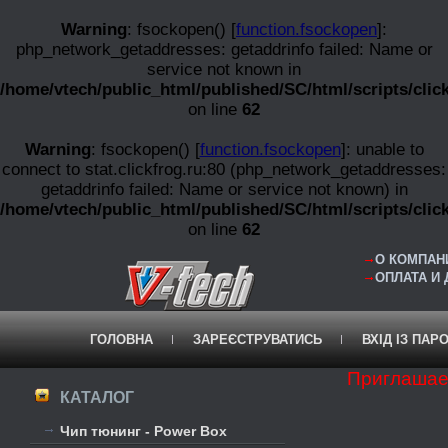
Warning
: fsockopen() [
function.fsockopen
]:
php_network_getaddresses: getaddrinfo failed: Name or
service not known in
/home/vtech/public_html/published/SC/html/scripts/clic
on line
62
Warning
: fsockopen() [
function.fsockopen
]: unable to
connect to stat.clickfrog.ru:80 (php_network_getaddresses:
getaddrinfo failed: Name or service not known) in
/home/vtech/public_html/published/SC/html/scripts/clic
on line
62
О КОМПАНИ
ОПЛАТА И
ГОЛОВНА
ЗАРЕЄСТРУВАТИСЬ
ВХІД ІЗ ПАР
Приглашае
КАТАЛОГ
Чип тюнинг - Power Box