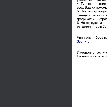
4. Тут же польски
всех Ваших пожел
5. После коррекц
стенде и Вы видит
графиках и цифрах
6. На отредактиро
остается, и в люб
Чип тюнинг Jeep н
Звоните
.
Изменение техниче
Не нашли свою мо