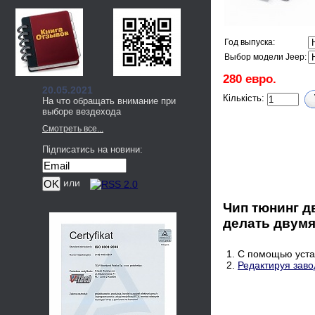
Год выпуска:
Выбор модели Jeep:
280 евро.
20.05.2021
Кількість:
На что обращать внимание при
выборе вездехода
Смотреть все...
Підписатись на новини:
или
Чип тюнинг д
делать двумя
1. С помощью уста
2.
Редактируя заво