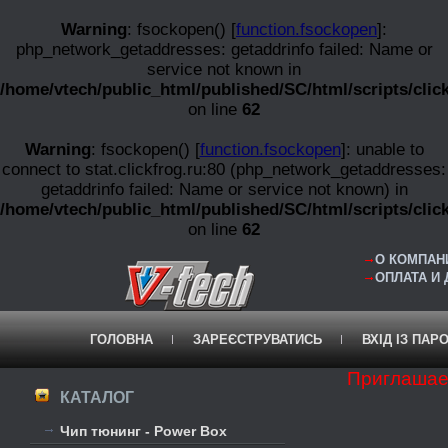
Warning
: fsockopen() [
function.fsockopen
]:
php_network_getaddresses: getaddrinfo failed: Name or
service not known in
/home/vtech/public_html/published/SC/html/scripts/clic
on line
62
Warning
: fsockopen() [
function.fsockopen
]: unable to
connect to stat.clickfrog.ru:80 (php_network_getaddresses:
getaddrinfo failed: Name or service not known) in
/home/vtech/public_html/published/SC/html/scripts/clic
on line
62
О КОМПАНИ
ОПЛАТА И
ГОЛОВНА
ЗАРЕЄСТРУВАТИСЬ
ВХІД ІЗ ПАР
Приглашае
КАТАЛОГ
Чип тюнинг - Power Box