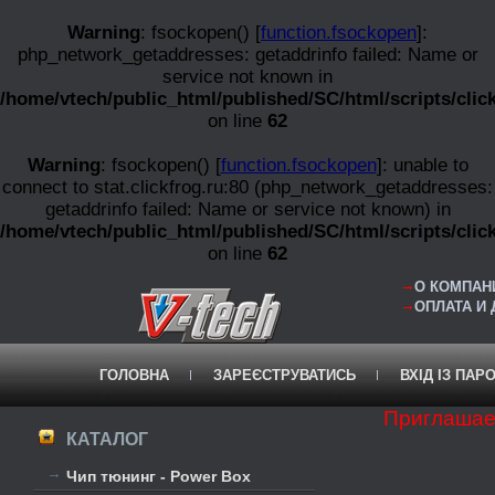
Warning
: fsockopen() [
function.fsockopen
]:
php_network_getaddresses: getaddrinfo failed: Name or
service not known in
/home/vtech/public_html/published/SC/html/scripts/clic
on line
62
Warning
: fsockopen() [
function.fsockopen
]: unable to
connect to stat.clickfrog.ru:80 (php_network_getaddresses:
getaddrinfo failed: Name or service not known) in
/home/vtech/public_html/published/SC/html/scripts/clic
on line
62
О КОМПАНИ
ОПЛАТА И
ГОЛОВНА
ЗАРЕЄСТРУВАТИСЬ
ВХІД ІЗ ПАР
Приглашае
КАТАЛОГ
Чип тюнинг - Power Box