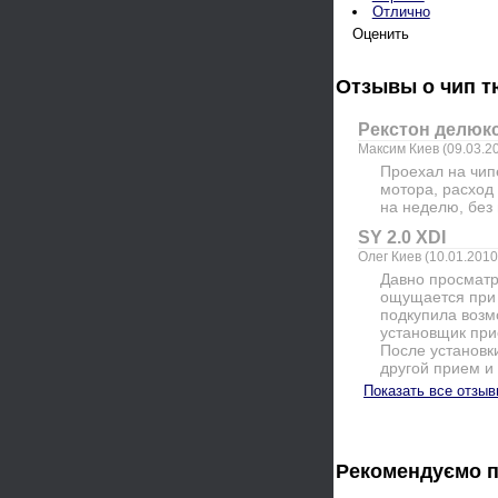
Отлично
Оценить
Отзывы о чип 
Рекстон делюкс
Максим Киев (09.03.20
Проехал на чип
мотора, расход
на неделю, без 
SY 2.0 XDI
Олег Киев (10.01.2010
Давно просматр
ощущается при 
подкупила возм
установщик прие
После установк
другой прием и
Показать все отзыв
Рекомендуємо 