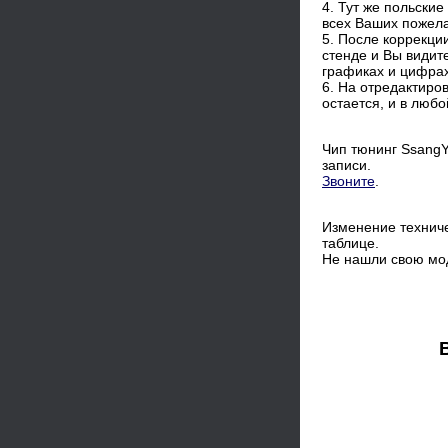
4. Тут же польски
всех Ваших пожел
5. После коррекц
стенде и Вы видит
графиках и цифрах
6. На отредактиро
остается, и в люб
Чип тюнинг SsangY
записи.
Звоните
.
Изменение техниче
таблице.
Не нашли свою мо