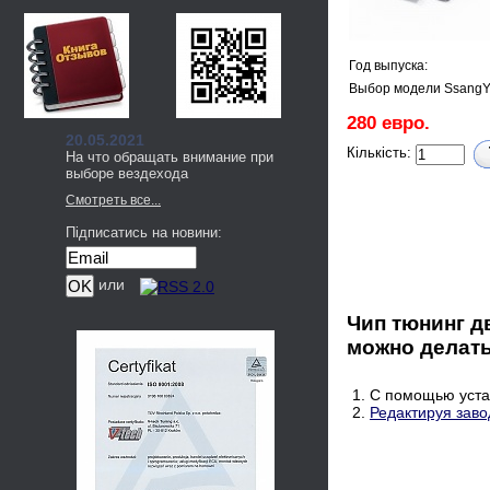
Год выпуска:
Выбор модели SsangY
280 евро.
20.05.2021
Кількість:
На что обращать внимание при
выборе вездехода
Смотреть все...
Підписатись на новини:
или
Чип тюнинг д
можно делать
1. С помощью уста
2.
Редактируя заво