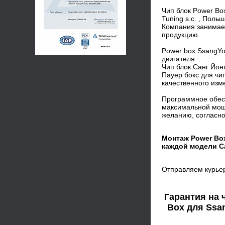
Чип блок Power Bo
Tuning s.c. , Польш
Компания занимает
продукцию.
Power box SsangYo
двигателя.
Чип блок Санг Йон
Пауер бокс для ч
качественного изм
Программное обесп
максимальной мощ
желанию, согласно
Монтаж Power Bo
каждой модели Са
Отправляем курье
Гарантия на 
Box для Ssan