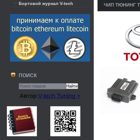
Бортовой журнал V-tech
ЧИП ТЮНИНГ T
ПОИСК
Автор:
V-tech Tuning +