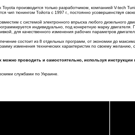
 Toyota производится только разработчиком, компанией V-tech Tuni
ся чип тюнингом Тойота с 1997 г., постоянно усовершенствуя сво
совместим с системой электронного впрыска любого дизельного дви
рограммируется индивидуально, под конкретную марку двигателя. 
вкой, для качественного изменения рабочих параметров двигател
ечение состоит из 8 отдельных программ, от экономии до максим
амму изменения технических характеристик по своему желанию, с
x можно проводить и самостоятельно, используя инструкции 
рскими службами по Украине.