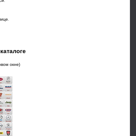
си.
лице.
 каталоге
овом окне)