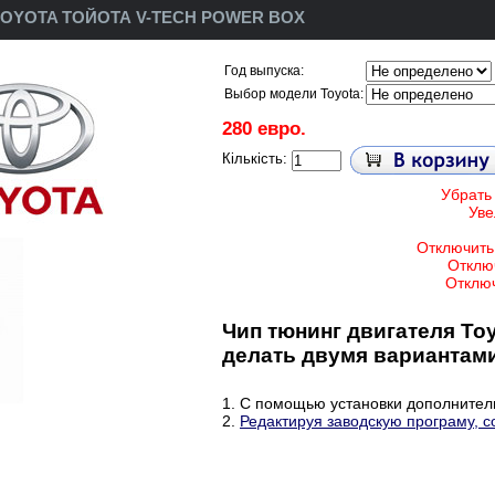
OYOTA ТОЙОТА V-TECH POWER BOX
Год выпуска:
Выбор модели Toyota:
280 евро.
Кількість:
Убрать 
Уве
Отключить
Отклю
Отключ
Чип тюнинг двигателя Toy
делать двумя вариантам
1. С помощью установки дополнитель
2.
Редактируя заводскую програму, с