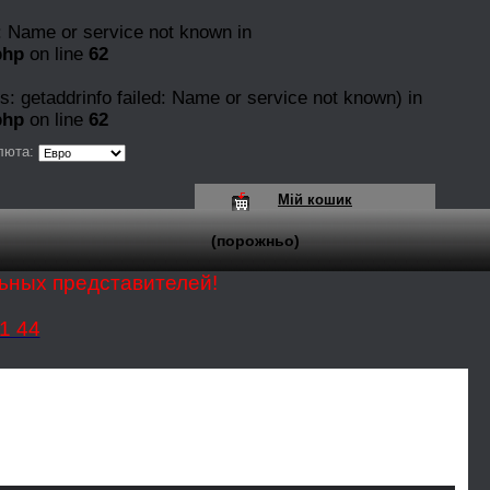
: Name or service not known in
php
on line
62
s: getaddrinfo failed: Name or service not known) in
php
on line
62
люта:
Мій кошик
(порожньо)
ьных представителей!
1 44