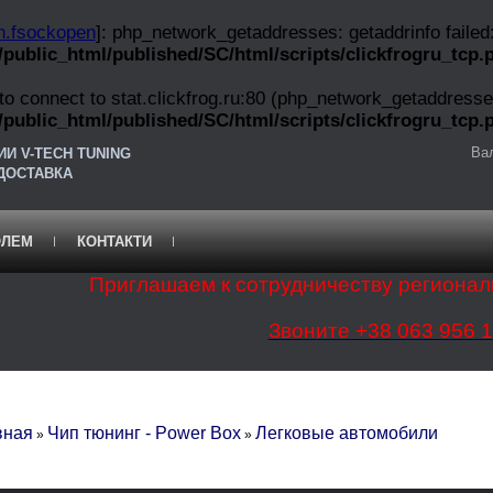
on.fsockopen
]: php_network_getaddresses: getaddrinfo failed
public_html/published/SC/html/scripts/clickfrogru_tcp.
 to connect to stat.clickfrog.ru:80 (php_network_getaddresse
public_html/published/SC/html/scripts/clickfrogru_tcp.
Ва
И V-TECH TUNING
 ДОСТАВКА
ОЛЕМ
КОНТАКТИ
Приглашаем к сотрудничеству регионал
Звоните +38 063 956 1
вная
Чип тюнинг - Power Box
Легковые автомобили
»
»