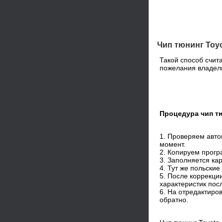
Чип тюнинг Toy
Такой способ счи
пожелания владель
Процедура чип т
1. Проверяем авт
момент.
2. Копируем прог
3. Заполняется кар
4. Тут же польски
5. После коррекци
характеристик пос
6. На отредактиро
обратно.