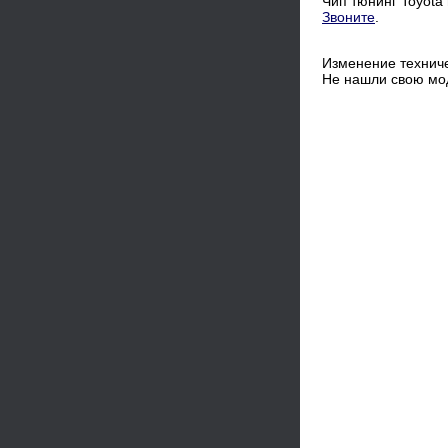
Чип тюнинг Toyota
Звоните
.
Изменение техниче
Не нашли свою мо