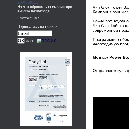
20.05.2021
На что обращать внимание при
Чип блок Power Box
выборе вездехода
Компания занимает
Смотреть все...
Power box Toyota 
Чип блок Тойота п
Підписатись на новини:
современной проши
Программное обесп
или
необходимую прогр
Монтаж Power Bo
Отправляем курье