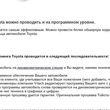
ota можно проводить и на программном уровне.
тается самым эффективным. Можно провести более обширную корре
ца автомобиля Toyota.
юнинга Toyota проводится в следующей последовательности:
омобиль на
динамометрическом стенде
и Вы видите, какими технич
раммное обеспечение Вашего автомобиля.
та клиента, где учитываются все Ваши пожелания (чего добавить, че
е инженеры компании V-tech редактируют программу Вашего авто с
и программы автомобиль снова проверяется на динамометрическом
ле чип тюнинга в графиках и цифрах.
ванную прошивку дается гарантия. Оригинальная прошивка Тойота 