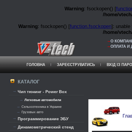
Warning
: fsockopen() [
functi
/home/vtech/
Warning
: fsockopen() [
function.fsockopen
]: unable
/home/vtech/
О КОМПАНИ
ОПЛАТА И
ГОЛОВНА
ЗАРЕЄСТРУВАТИСЬ
ВХІД ІЗ ПАР
КАТАЛОГ
Чип тюнинг - Power Box
Легковые автомобили
Сельхозтехника в Украине
Грузовых авто
Гла
Программирование ЭБУ
Динамометрический стенд