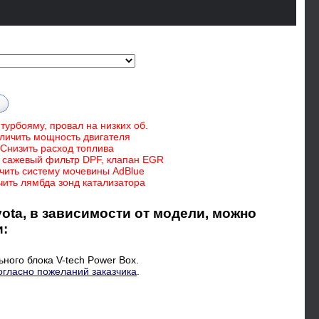
турбояму, провал на низких об.
личить мощность двигателя
Снизить расход топлива
 сажевый фильтр DPF, клапан EGR
чить систему мочевины AdBlue
ить лямбда зонд катализатора
ota, в зависимости от модели, можно
и:
ного блока V-tech Power Box.
огласно пожеланий заказчика
.