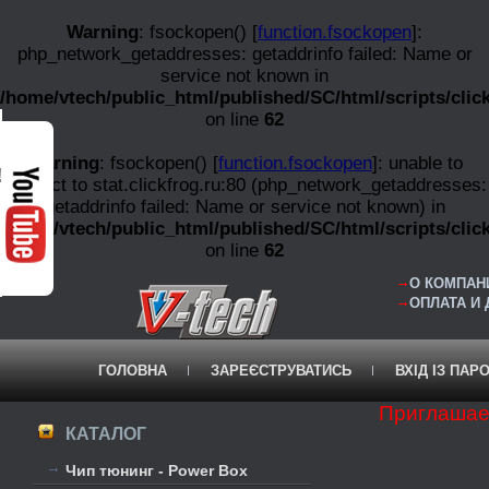
Warning
: fsockopen() [
function.fsockopen
]:
php_network_getaddresses: getaddrinfo failed: Name or
service not known in
/home/vtech/public_html/published/SC/html/scripts/clic
on line
62
Warning
: fsockopen() [
function.fsockopen
]: unable to
!
connect to stat.clickfrog.ru:80 (php_network_getaddresses:
getaddrinfo failed: Name or service not known) in
/home/vtech/public_html/published/SC/html/scripts/clic
on line
62
О КОМПАНИ
ОПЛАТА И
ГОЛОВНА
ЗАРЕЄСТРУВАТИСЬ
ВХІД ІЗ ПАР
Приглашае
КАТАЛОГ
Чип тюнинг - Power Box