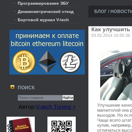
Программирование ЭБУ
БЛОГ / НОВОСТ
Динамометрический стенд
Бортовой журнал V-tech
Как улучшить
03.02.2014 10:55:36
ПОИСК
Улучшение качес
Автор:
V-tech Tuning +
магнитолой она 
выходов. Но есл
Чаще всего штат
купив, например,
отличаться высо