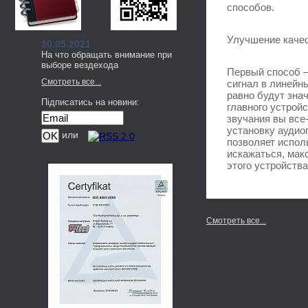
способов.
Улучшение качес
20.05.2021
На что обращать внимание при
выборе вездехода
Первый способ –
Смотреть все...
сигнал в линейны
равно будут зна
Підписатись на новини:
главного устрой
звучания вы все
установку аудио
или
позволяет испол
искажаться, мак
этого устройств
Смотреть все...