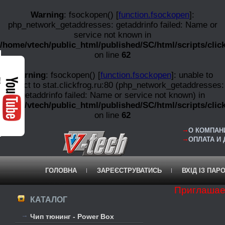
Warning
: fsockopen() [
function.fsockopen
]:
php_network_getaddresses: getaddrinfo failed: Name or
service not known in
/home/vtech/public_html/published/SC/html/scripts/clic
on line
62
Warning
: fsockopen() [
function.fsockopen
]: unable to
!
connect to stat.clickfrog.ru:80 (php_network_getaddresses:
getaddrinfo failed: Name or service not known) in
/home/vtech/public_html/published/SC/html/scripts/clic
on line
62
О КОМПАНИ
ОПЛАТА И
ГОЛОВНА
ЗАРЕЄСТРУВАТИСЬ
ВХІД ІЗ ПАР
Приглашае
КАТАЛОГ
Чип тюнинг - Power Box